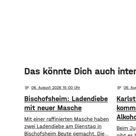
Das könnte Dich auch inte
notes
notes
06
. August 2026 15:00
06
. A
Bischofsheim: Ladendiebe
Karls
mit neuer Masche
komme
Alkoh
Mit einer raffinierten Masche haben
zwei Ladendiebe am Dienstag in
Beim Ju
Bischofsheim Beute gemacht. Die
gibt es