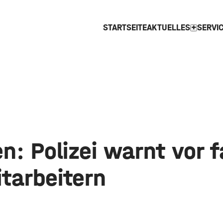
STARTSEITE
AKTUELLES
SERVI
expand_more
en: Polizei warnt vor 
tarbeitern