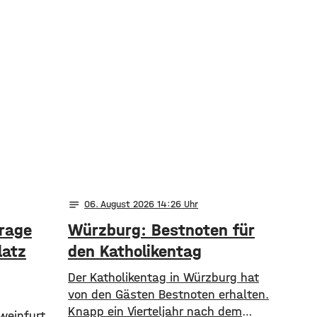
notes
06
. August 2026 14:26
arage
Würzburg: Bestnoten für
latz
den Katholikentag
Der Katholikentag in Würzburg hat
von den Gästen Bestnoten erhalten.
Knapp ein Vierteljahr nach dem
weinfurt