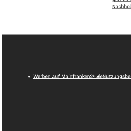
beiden etwa 35-jährigen Männer
Nachhol
haben in einem Supermarkt über
von Test
eine Stunde lang Lebensmittel und
Jugend
Drogerieartikel in einen
durchge
Einkaufswagen geladen. Ihre Beute
jugendli
versteckten sie im Anschluss unter
Geschäf
mehreren Packungen Küchenrolle.
dort ve
Sie verließen den Laden ohne die
Spirituo
Waren im Wert von rund 1.000
Fällen 
illegale
Werben auf Mainfranken24.de
Nutzungsbe
die ver
und