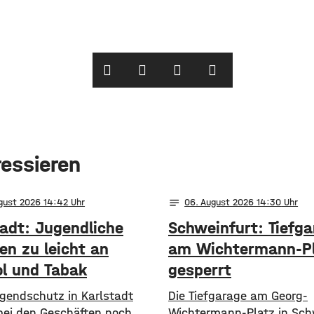
ressieren
notes
ugust 2026 14:42
06
. August 2026 14:30
tadt: Jugendliche
Schweinfurt: Tiefg
n zu leicht an
am Wichtermann-P
ol und Tabak
gesperrt
gendschutz in Karlstadt
Die Tiefgarage am Georg-
 bei den Geschäften noch
Wichtermann-Platz in Sch