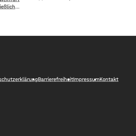
mehrtägigen Event ist eine Umfrage
ießlich
unter den Besuchern ausgewertet.
errt. Laut
97 Prozent der Teilnehmer waren
fangreich
danach sehr zufrieden mit den
garage
Tagen in Würzburg. Sowohl das
ng weder
Programm als auch die gesamte
ur
Planung und Organisation seien
sehr gut gewesen. Mehrere
unter
zehntausend Gäste waren
Graben
halle.
schutzerklärung
Barrierefreiheit
Impressum
Kontakt