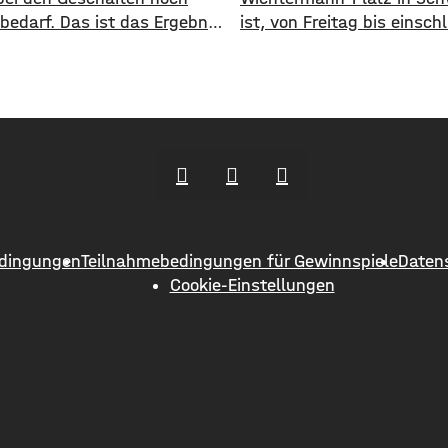
bedarf. Das ist das Ergebnis
ist, von Freitag bis einschl
käufen, die Polizei und
Sonntag, vollständig gesp
amt gemeinsam
Stadt muss die Garage um
führt haben. Eine
gereinigt werden. Die Tief
che Testkäuferin wurde in 14
steht während der Sperru
te geschickt und sollten
für Ein- noch Ausfahrten z
rsuchen, Tabakwaren oder
Verfügung. Alternative
sen zu kaufen. In sechs
Parkmöglichkeiten bieten 
bekam die Jugendliche
anderem, die Tiefgarage 
rweise diese Artikel. Gegen
oder die Parkgarage Kunst
dingungen
Teilnahmebedingungen für Gewinnspiele
Daten
antwortlichen Verkäuferinnen
Cookie-Einstellungen